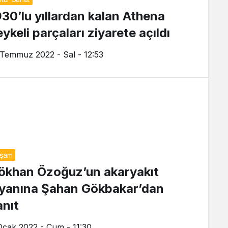
930’lu yıllardan kalan Athena
ykeli parçaları ziyarete açıldı
 Temmuz 2022 - Sal - 12:53
aşam
ökhan Özoğuz’un akaryakıt
syanına Şahan Gökbakar’dan
anıt
Ocak 2022 - Cum - 11:30