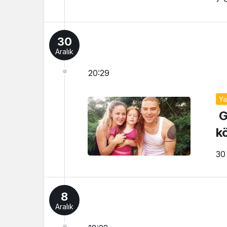
30
Aralık
20:29
Y
G
k
30
8
Aralık