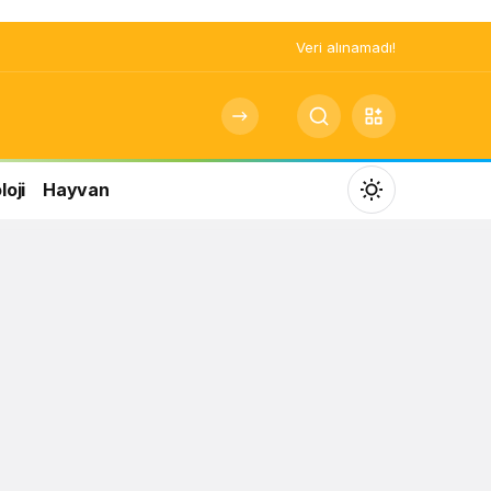
Veri alınamadı!
oji
Hayvan
Mod
değiştir
Gündüz Modu
Gündüz modunu seçin.
Gece Modu
Gece modunu seçin.