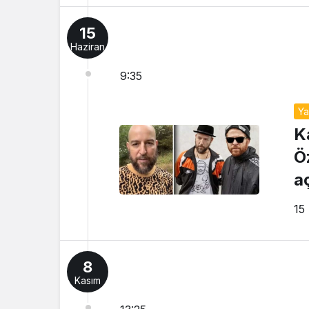
15
Haziran
9:35
Y
K
Ö
a
15
8
Kasım