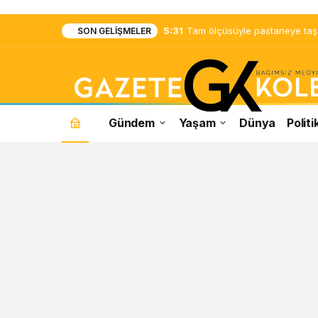
5:31
Tam ölçüsüyle pastaneye taş ç
SON GELIŞMELER
Gündem
Yaşam
Dünya
Politi
Athena
Haberleri