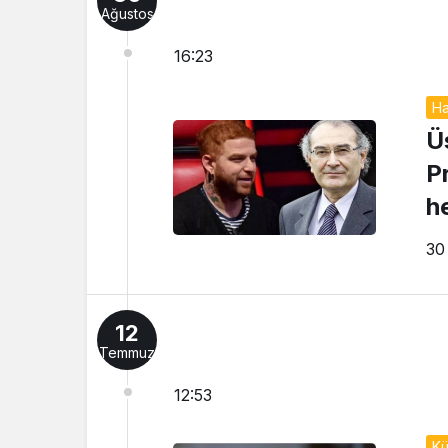
Ağustos
16:23
Ha
Ü
P
h
si
30
12
Temmuz
12:53
Kü