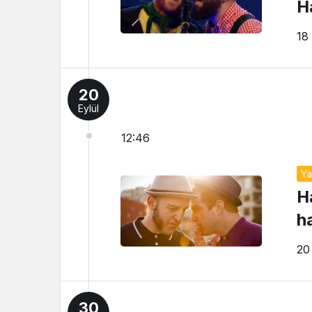
H
18
20
Eylül
12:46
Y
H
h
20
30