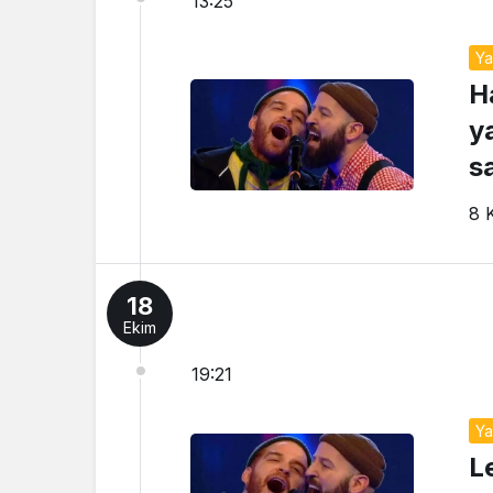
13:25
Y
H
y
s
8 
18
Ekim
19:21
Y
L