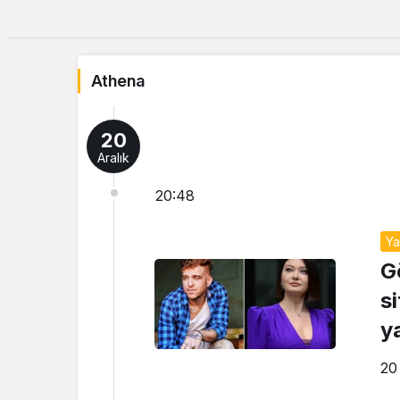
Athena
20
Aralık
20:48
Y
G
s
y
20