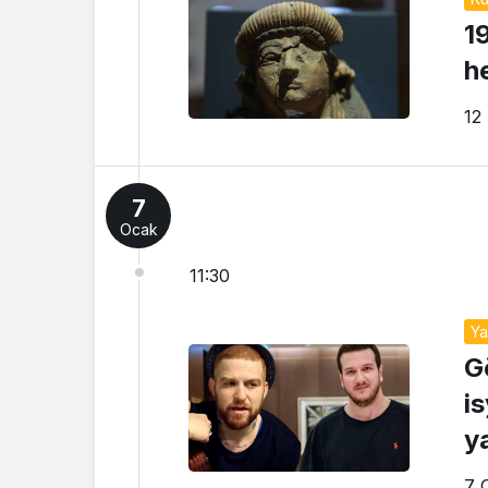
1
he
12
7
Ocak
11:30
Y
G
i
y
7 