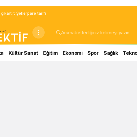
ıkartır: Şekerpare tarifi
ka
Kültür Sanat
Eğitim
Ekonomi
Spor
Sağlık
Teknol