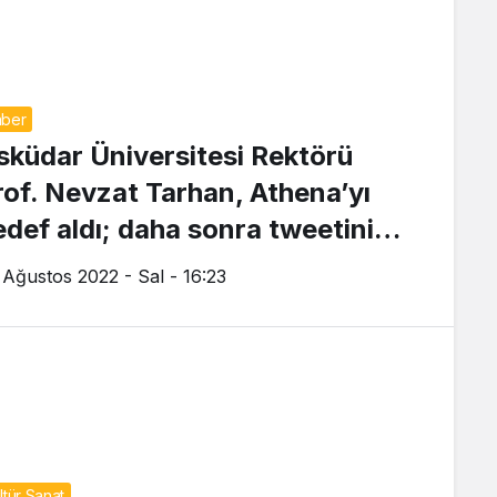
ber
sküdar Üniversitesi Rektörü
rof. Nevzat Tarhan, Athena’yı
edef aldı; daha sonra tweetini
ldi
 Ağustos 2022 - Sal - 16:23
ltür Sanat