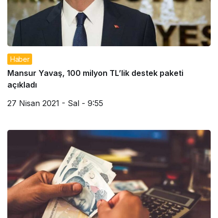
Haber
Mansur Yavaş, 100 milyon TL’lik destek paketi
açıkladı
27 Nisan 2021 - Sal - 9:55