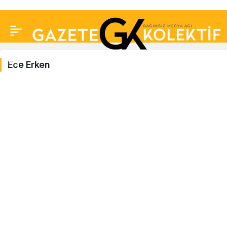
Ece Erken
Ece
Erken
Haberleri