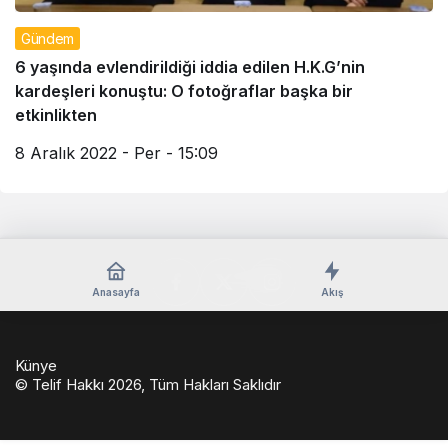
Gündem
6 yaşında evlendirildiği iddia edilen H.K.G’nin
kardeşleri konuştu: O fotoğraflar başka bir
etkinlikten
8 Aralık 2022 - Per - 15:09
Anasayfa
Akış
Künye
© Telif Hakkı 2026, Tüm Hakları Saklıdır
casino
eseranaokulu.com
tagsylvania.com
eşya
betkolik
teslabahis
depolama
giriş
casinoport
verabet