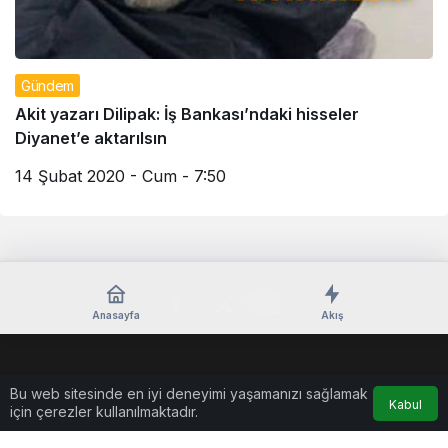
Gündem
Akit yazarı Dilipak: İş Bankası’ndaki hisseler
Diyanet’e aktarılsın
14 Şubat 2020 - Cum - 7:50
Anasayfa
Akış
Künye
Bu web sitesinde en iyi deneyimi yaşamanızı sağlamak
Kabul
© Telif Hakkı 2026, Tüm Hakları Saklıdır
için çerezler kullanılmaktadır.
casino
eseranaokulu.com
tagsylvania.com
eşya
betkolik
teslabahis
depolama