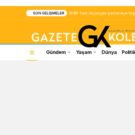
5:31
Tam ölçüsüyle pastaneye taş ç
SON GELIŞMELER
Gündem
Yaşam
Dünya
Politi
Yeliz
Yeşilmen
Haberleri