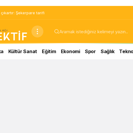
ıkartır: Şekerpare tarifi
ka
Kültür Sanat
Eğitim
Ekonomi
Spor
Sağlık
Teknol