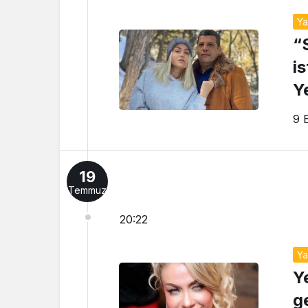
Y
“
i
Y
9 
19
Temmuz
20:22
Y
Y
g