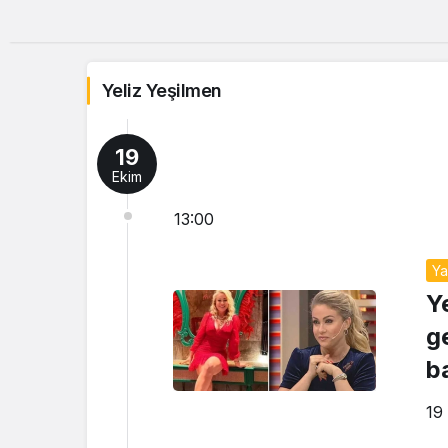
Yeliz Yeşilmen
19
Ekim
13:00
Y
Y
g
b
19