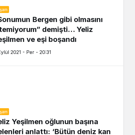
aşam
Sonumun Bergen gibi olmasını
stemiyorum” demişti… Yeliz
eşilmen ve eşi boşandı
Eylül 2021 - Per - 20:31
aşam
eliz Yeşilmen oğlunun başına
elenleri anlattı: ‘Bütün deniz kan