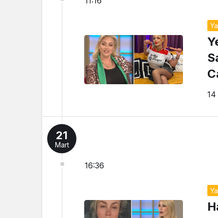
11:16
Y
Y
S
C
14
21
Mart
16:36
Y
H