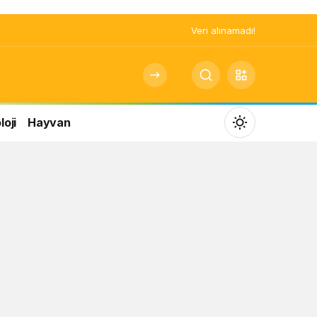
Veri alınamadı!
oji
Hayvan
Mod
değiştir
Gündüz Modu
Gündüz modunu seçin.
Gece Modu
Gece modunu seçin.