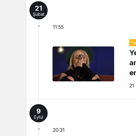
21
Şubat
11:55
Y
Y
a
e
21
9
Eylül
20:31