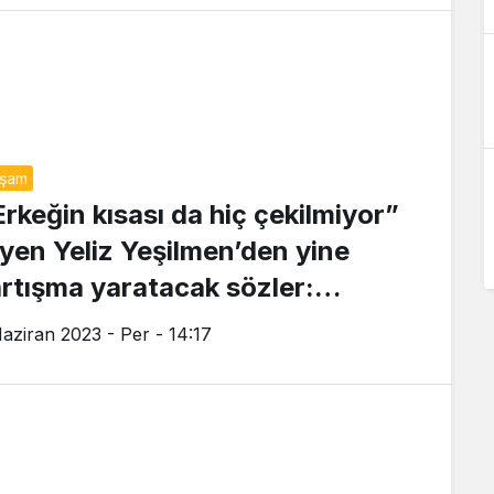
aşam
Erkeğin kısası da hiç çekilmiyor”
iyen Yeliz Yeşilmen’den yine
artışma yaratacak sözler:
adının hesap ödemesini doğru
Haziran 2023 - Per - 14:17
ulmuyorum