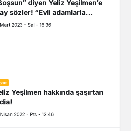
Boşsun” diyen Yeliz Yeşilmen’e
lay sözler! “Evli adamlarla
irlikte olup…”
 Mart 2023 - Sal - 16:36
aşam
eliz Yeşilmen hakkında şaşırtan
dia!
 Nisan 2022 - Pts - 12:46