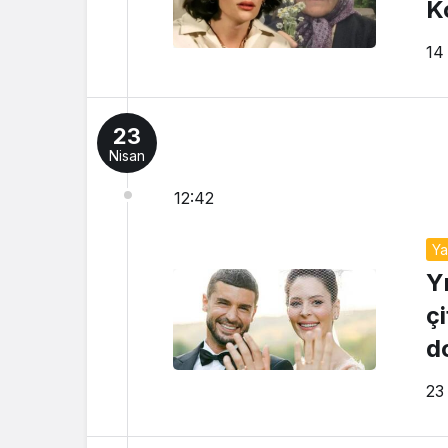
K
14
23
Nisan
12:42
Y
Y
ç
do
23