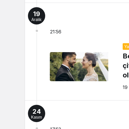
19
Aralık
21:56
Y
B
çi
o
19
24
Kasım