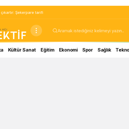
ıkartır: Şekerpare tarifi
ka
Kültür Sanat
Eğitim
Ekonomi
Spor
Sağlık
Teknol