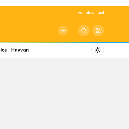
Veri alınamadı!
oji
Hayvan
Mod
değiştir
Gündüz Modu
Gündüz modunu seçin.
Gece Modu
Gece modunu seçin.