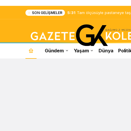
5:31
Tam ölçüsüyle pastaneye taş ç
SON GELIŞMELER
Gündem
Yaşam
Dünya
Politi
Yıldız
Çağrı
Atiksoy
Haberleri