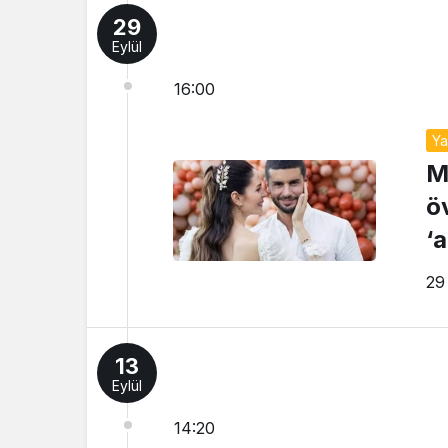
29
Eylül
16:00
Y
M
ö
‘
29
13
Eylül
14:20