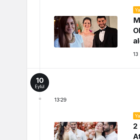
Y
M
Ok
a
13
10
Eylül
13:29
Y
2
A