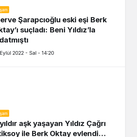
aşam
erve Şarapcıoğlu eski eşi Berk
tay’ı suçladı: Beni Yıldız’la
ldatmıştı
 Eylül 2022 - Sal - 14:20
aşam
 yıldır aşk yaşayan Yıldız Çağrı
tiksoy ile Berk Oktay evlendi…