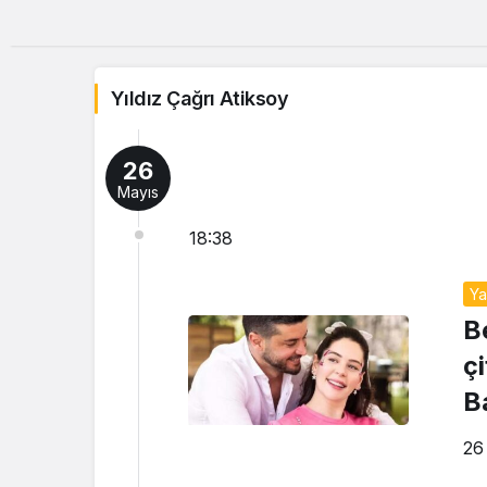
Yıldız Çağrı Atiksoy
26
Mayıs
18:38
Y
B
çi
B
26