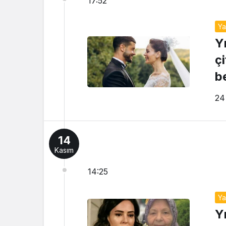
17:52
Y
Y
ç
b
24
14
Kasım
14:25
Y
Y