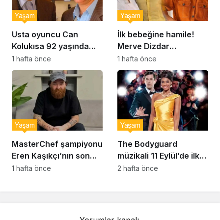
Yaşam
Yaşam
Usta oyuncu Can
İlk bebeğine hamile!
Kolukısa 92 yaşında
Merve Dizdar
hayatını kaybetti
sessizliğini bozdu: ‘İsim
1 hafta önce
1 hafta önce
bulmak çok zor’
Yaşam
Yaşam
MasterChef şampiyonu
The Bodyguard
Eren Kaşıkçı’nın son
müzikali 11 Eylül’de ilk
anlarındaki kahreden
kez Türkiye’de
1 hafta önce
2 hafta önce
detay ortaya çıktı
sahnelenecek