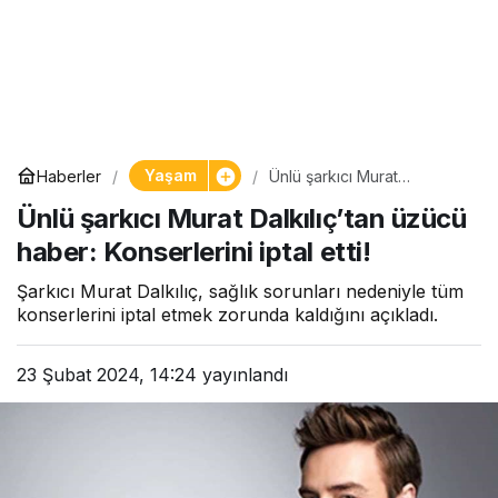
Yaşam
Haberler
Ünlü şarkıcı Murat
Dalkılıç’tan üzücü haber:
Ünlü şarkıcı Murat Dalkılıç’tan üzücü
Konserlerini iptal etti!
haber: Konserlerini iptal etti!
Şarkıcı Murat Dalkılıç, sağlık sorunları nedeniyle tüm
konserlerini iptal etmek zorunda kaldığını açıkladı.
23 Şubat 2024, 14:24
yayınlandı