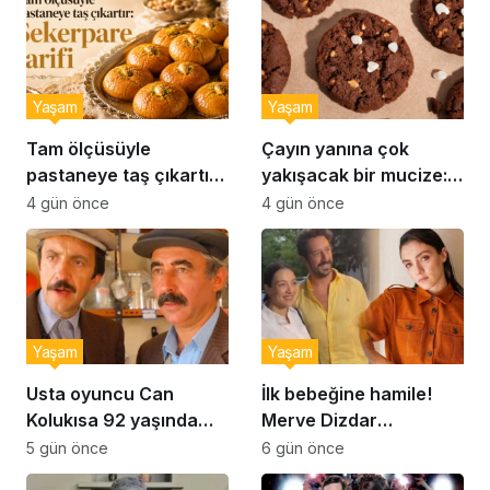
Yaşam
Yaşam
Tam ölçüsüyle
Çayın yanına çok
pastaneye taş çıkartır:
yakışacak bir mucize:
Şekerpare tarifi
Brownie tadında ıslak
4 gün önce
4 gün önce
kurabiye tarifi…
Yaşam
Yaşam
Usta oyuncu Can
İlk bebeğine hamile!
Kolukısa 92 yaşında
Merve Dizdar
hayatını kaybetti
sessizliğini bozdu: ‘İsim
5 gün önce
6 gün önce
bulmak çok zor’