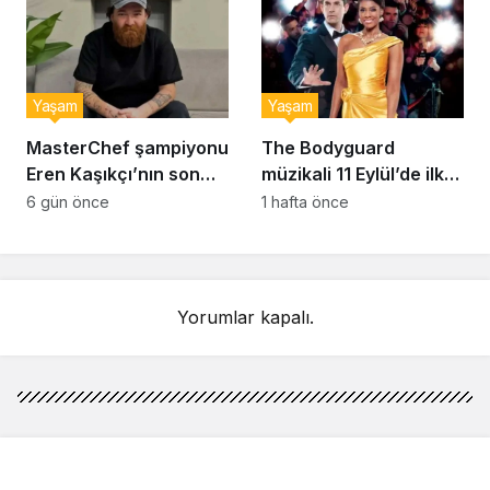
Yaşam
Yaşam
MasterChef şampiyonu
The Bodyguard
Eren Kaşıkçı’nın son
müzikali 11 Eylül’de ilk
anlarındaki kahreden
kez Türkiye’de
6 gün önce
1 hafta önce
detay ortaya çıktı
sahnelenecek
Yorumlar kapalı.