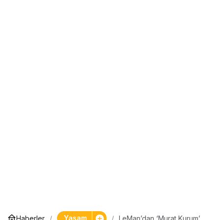
Yaşam
Haberler
LeMan’dan ‘Murat Kurum’