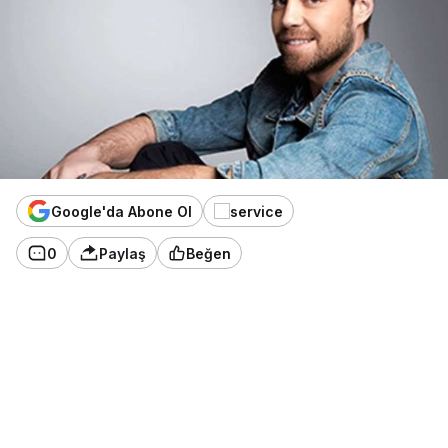
Google'da Abone Ol
0
Paylaş
Beğen