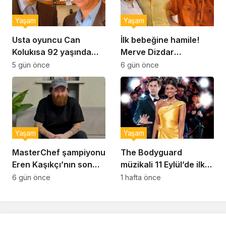
Yaşam
Yaşam
Usta oyuncu Can
İlk bebeğine hamile!
Kolukısa 92 yaşında
Merve Dizdar
hayatını kaybetti
sessizliğini bozdu: ‘İsim
5 gün önce
6 gün önce
bulmak çok zor’
Yaşam
Yaşam
MasterChef şampiyonu
The Bodyguard
Eren Kaşıkçı’nın son
müzikali 11 Eylül’de ilk
anlarındaki kahreden
kez Türkiye’de
6 gün önce
1 hafta önce
detay ortaya çıktı
sahnelenecek