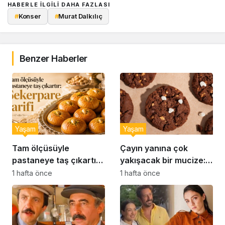
HABERLE ILGILI DAHA FAZLASI
#
Konser
#
Murat Dalkılıç
Benzer Haberler
Yaşam
Yaşam
Tam ölçüsüyle
Çayın yanına çok
pastaneye taş çıkartır:
yakışacak bir mucize:
Şekerpare tarifi
Brownie tadında ıslak
1 hafta önce
1 hafta önce
kurabiye tarifi…