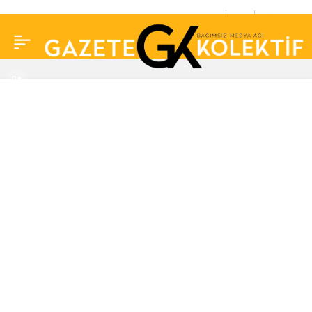
LeMan’dan ‘Murat
0
Paylaş
Kurum’ kapağı