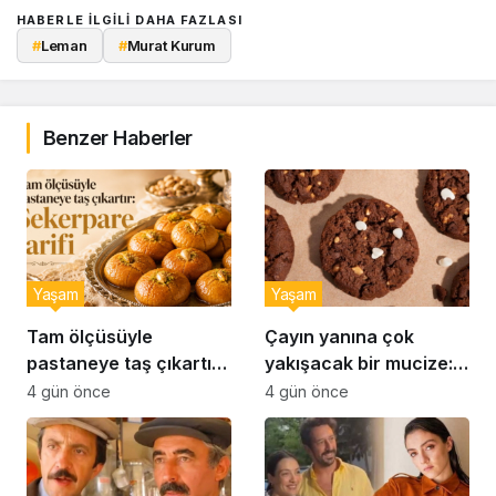
HABERLE ILGILI DAHA FAZLASI
#
Leman
#
Murat Kurum
Benzer Haberler
Yaşam
Yaşam
Tam ölçüsüyle
Çayın yanına çok
pastaneye taş çıkartır:
yakışacak bir mucize:
Şekerpare tarifi
Brownie tadında ıslak
4 gün önce
4 gün önce
kurabiye tarifi…