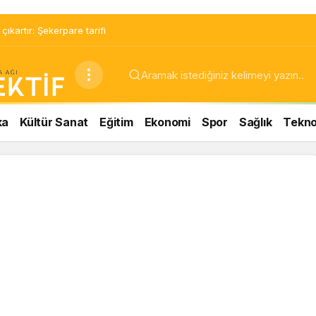
ıkartır: Şekerpare tarifi
ka
Kültür Sanat
Eğitim
Ekonomi
Spor
Sağlık
Teknol