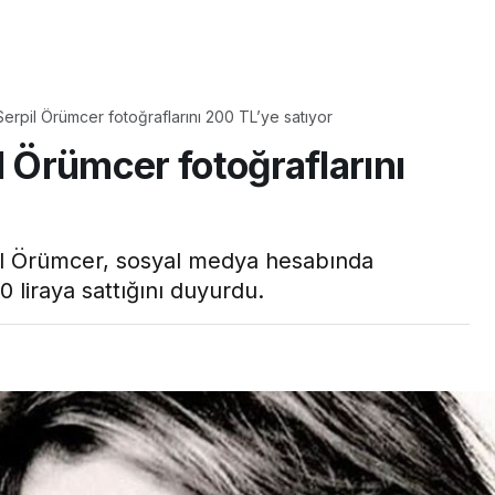
Yaşam
Serpil Örümcer fotoğraflarını 200 TL’ye satıyor
Tam ölçüsüyle
l Örümcer fotoğraflarını
pastaneye taş çıkartır:
Şekerpare tarifi
pil Örümcer, sosyal medya hesabında
0 liraya sattığını duyurdu.