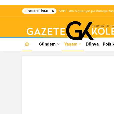
5:31
Tam ölçüsüyle pastaneye taş ç
SON GELIŞMELER
Gündem
Yaşam
Dünya
Politi