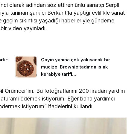
nci olarak adından söz ettiren ünlü sanatçı Serpil
a tanınan şarkıcı Berkant’la yaptığı evlilikle sanat
e geçim sıkıntısı yaşadığı haberleriyle gündeme
ir video yayınladı.
tır:
Çayın yanına çok yakışacak bir
mucize: Brownie tadında ıslak
kurabiye tarifi…
rpil Örümcer’im. Bu fotoğraflarımı 200 liradan yardım
 faturamı ödemek istiyorum. Eğer bana yardımcı
ndermek istiyorum” ifadelerini kullandı.