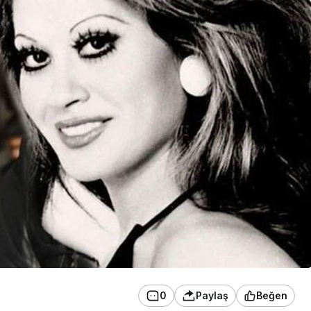
0
Paylaş
Beğen