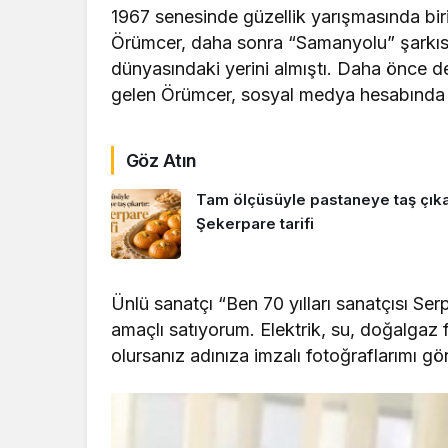
1967 senesinde güzellik yarışmasında biri
Örümcer, daha sonra “Samanyolu” şarkısıyl
dünyasındaki yerini almıştı. Daha önce d
gelen Örümcer, sosyal medya hesabında b
Göz Atın
Tam ölçüsüyle pastaneye taş çıkar
Şekerpare tarifi
Ünlü sanatçı “Ben 70 yılları sanatçısı Se
amaçlı satıyorum. Elektrik, su, doğalgaz
olursanız adınıza imzalı fotoğraflarımı gö