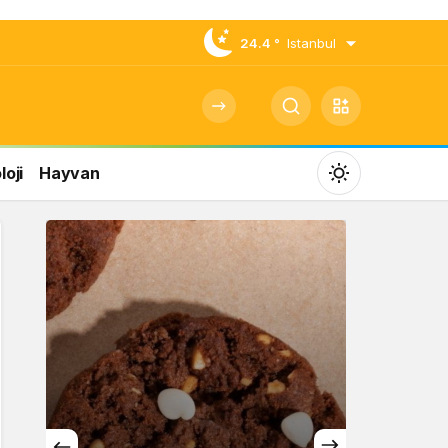
24.4 °
Istanbul
oji
Hayvan
Mod
değiştir
Gündüz Modu
Gündüz modunu seçin.
Gece Modu
Gece modunu seçin.