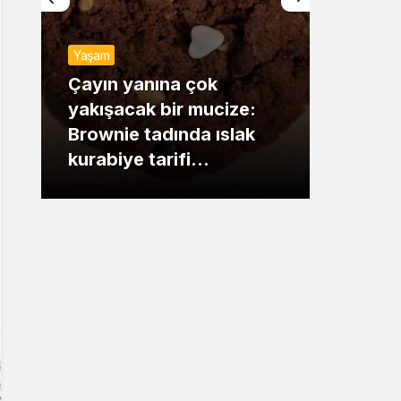
Sistem Modu
Yaşam
Sistem modunu seçin.
Günde
Çayın yanına çok
yakışacak bir mucize:
Mansu
Brownie tadında ıslak
dikka
kurabiye tarifi…
çıkışı