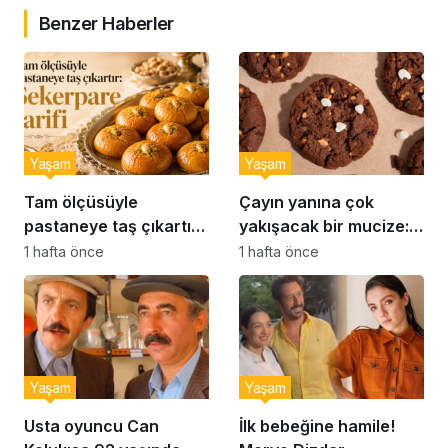
Benzer Haberler
Yaşam
Yaşam
Tam ölçüsüyle
Çayın yanına çok
pastaneye taş çıkartır:
yakışacak bir mucize:
Şekerpare tarifi
Brownie tadında ıslak
1 hafta önce
1 hafta önce
kurabiye tarifi…
Yaşam
Yaşam
Usta oyuncu Can
İlk bebeğine hamile!