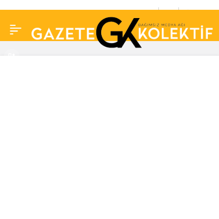
Ezgi Mola’dan oğluyla ilk
0
Paylaş
fotoğraf