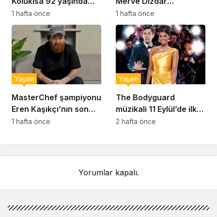
Kolukısa 92 yaşında
Merve Dizdar
hayatını kaybetti
sessizliğini bozdu: ‘İsim
1 hafta önce
1 hafta önce
bulmak çok zor’
Yaşam
Yaşam
MasterChef şampiyonu
The Bodyguard
Eren Kaşıkçı’nın son
müzikali 11 Eylül’de ilk
anlarındaki kahreden
kez Türkiye’de
1 hafta önce
2 hafta önce
detay ortaya çıktı
sahnelenecek
Yorumlar kapalı.