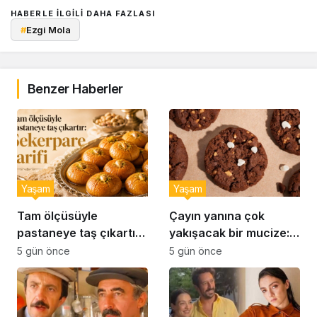
HABERLE ILGILI DAHA FAZLASI
#
Ezgi Mola
Benzer Haberler
Yaşam
Yaşam
Tam ölçüsüyle
Çayın yanına çok
pastaneye taş çıkartır:
yakışacak bir mucize:
Şekerpare tarifi
Brownie tadında ıslak
5 gün önce
5 gün önce
kurabiye tarifi…