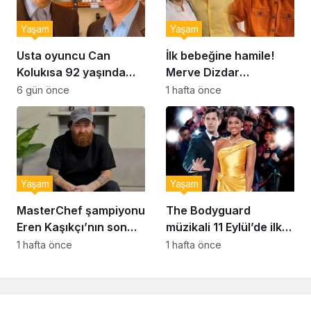
Yaşam
Yaşam
Usta oyuncu Can
İlk bebeğine hamile!
Kolukısa 92 yaşında
Merve Dizdar
hayatını kaybetti
sessizliğini bozdu: ‘İsim
6 gün önce
1 hafta önce
bulmak çok zor’
Yaşam
Yaşam
MasterChef şampiyonu
The Bodyguard
Eren Kaşıkçı’nın son
müzikali 11 Eylül’de ilk
anlarındaki kahreden
kez Türkiye’de
1 hafta önce
1 hafta önce
detay ortaya çıktı
sahnelenecek