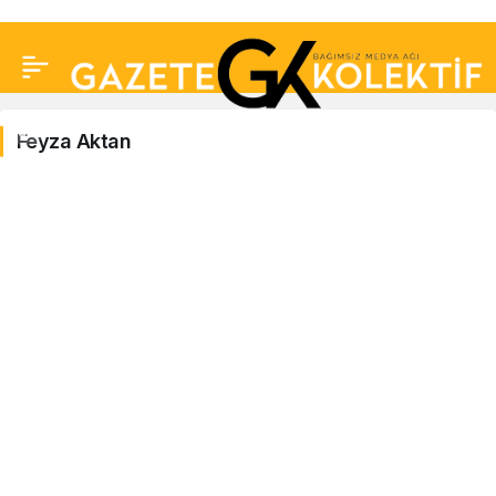
Feyza Aktan
Feyza
Aktan
Haberleri