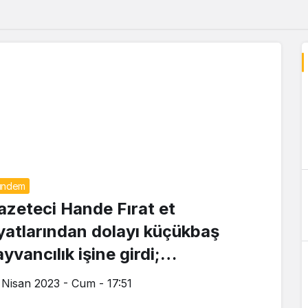
ündem
azeteci Hande Fırat et
iyatlarından dolayı küçükbaş
yvancılık işine girdi;
akanlıktan 3,5 milyon TL hibe
 Nisan 2023 - Cum - 17:51
lacak