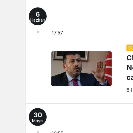
6
Haziran
17:57
G
C
N
ca
6 
30
Mayıs