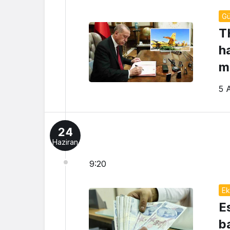
G
T
h
m
5 
24
Haziran
9:20
Ek
E
ba