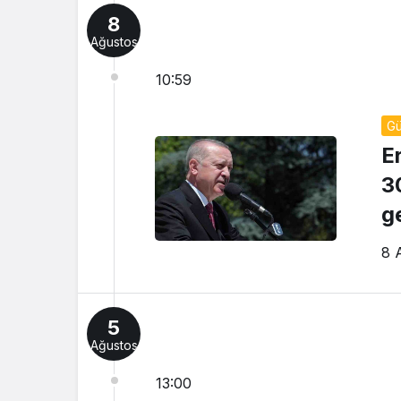
8
Ağustos
10:59
G
E
3
g
8 
5
Ağustos
13:00