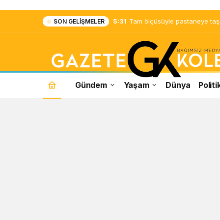
5:31
Tam ölçüsüyle pastaneye taş ç
SON GELIŞMELER
Gündem
Yaşam
Dünya
Politi
Hibe
Haberleri