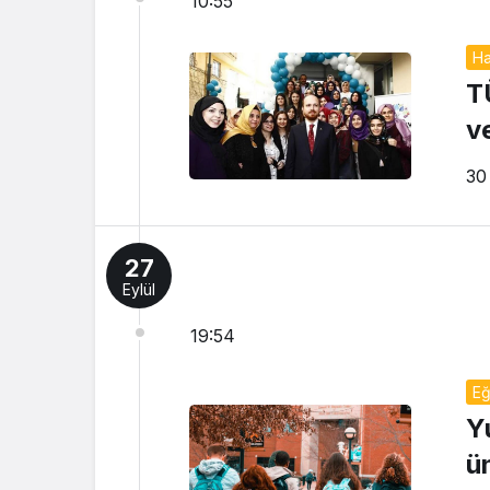
10:55
Ha
T
v
30
27
Eylül
19:54
Eğ
Y
ü