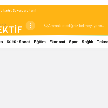
ıkartır: Şekerpare tarifi
ka
Kültür Sanat
Eğitim
Ekonomi
Spor
Sağlık
Teknol