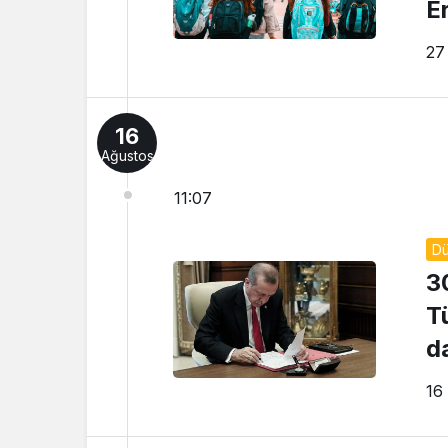
E
27
16
Ağustos
11:07
D
3
T
d
16