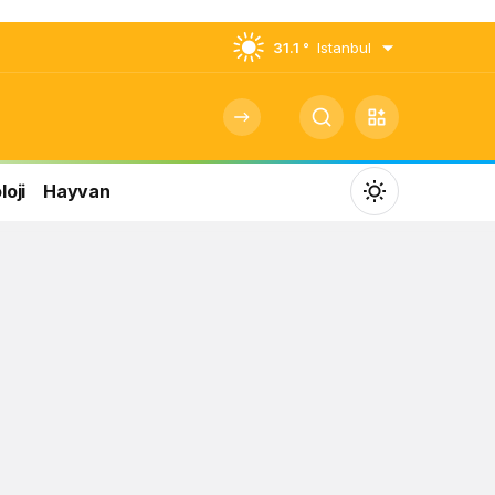
31.1 °
Istanbul
oji
Hayvan
Mod
değiştir
Gündüz Modu
Gündüz modunu seçin.
Gece Modu
Gece modunu seçin.