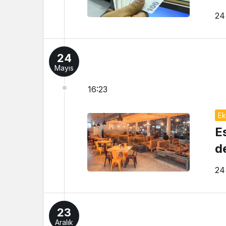
24
24
Mayıs
16:23
Ek
E
de
24
23
Aralık