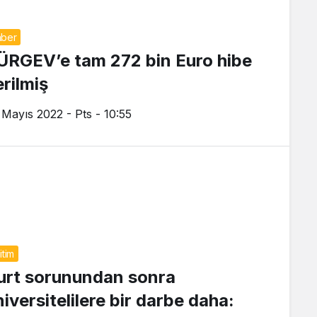
ber
ÜRGEV’e tam 272 bin Euro hibe
erilmiş
 Mayıs 2022 - Pts - 10:55
itim
urt sorunundan sonra
niversitelilere bir darbe daha: