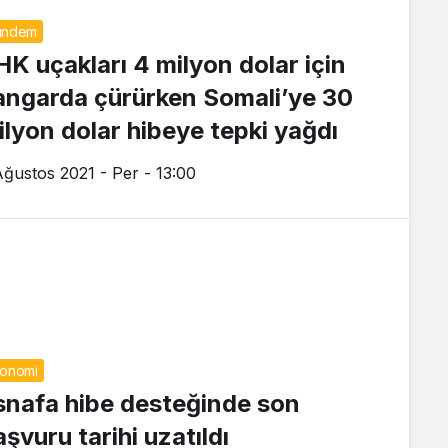
ündem
HK uçakları 4 milyon dolar için
angarda çürürken Somali’ye 30
ilyon dolar hibeye tepki yağdı
Ağustos 2021 - Per - 13:00
onomi
snafa hibe desteğinde son
şvuru tarihi uzatıldı