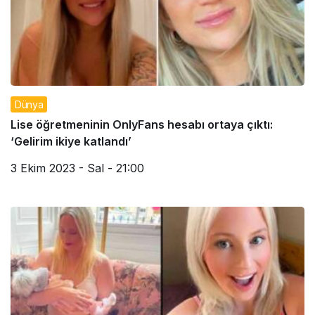
Dünya
Lise öğretmeninin OnlyFans hesabı ortaya çıktı:
‘Gelirim ikiye katlandı’
3 Ekim 2023 - Sal - 21:00