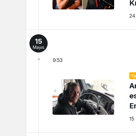
K
24
15
Mayıs
9:53
Y
A
e
E
s
15