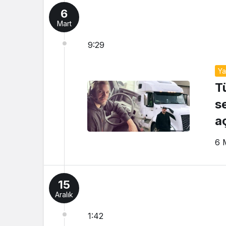
6
Mart
9:29
Y
T
s
a
6 
15
Aralık
1:42