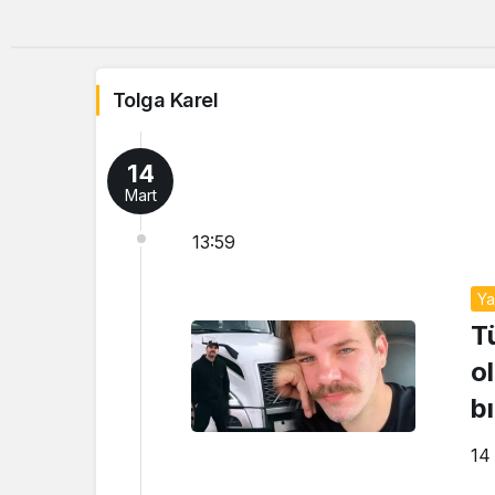
Tolga Karel
14
Mart
13:59
Y
T
o
b
14