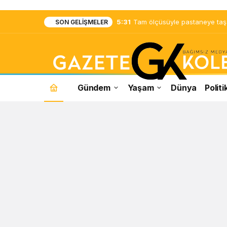
5:31
Tam ölçüsüyle pastaneye taş ç
SON GELIŞMELER
Gündem
Yaşam
Dünya
Politi
Tolga
Karel
Haberleri