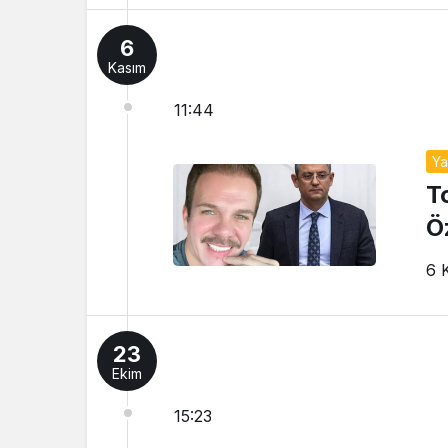
6
Kasım
11:44
Y
T
Ö
6 
23
Ekim
15:23