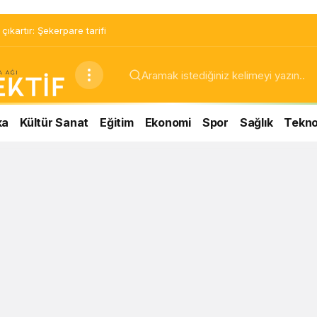
ıkartır: Şekerpare tarifi
ka
Kültür Sanat
Eğitim
Ekonomi
Spor
Sağlık
Teknol