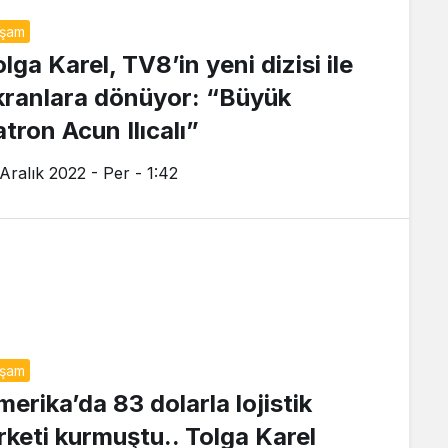
aşam
lga Karel, TV8’in yeni dizisi ile
kranlara dönüyor: “Büyük
atron Acun Ilıcalı”
 Aralık 2022 - Per - 1:42
aşam
merika’da 83 dolarla lojistik
irketi kurmuştu.. Tolga Karel