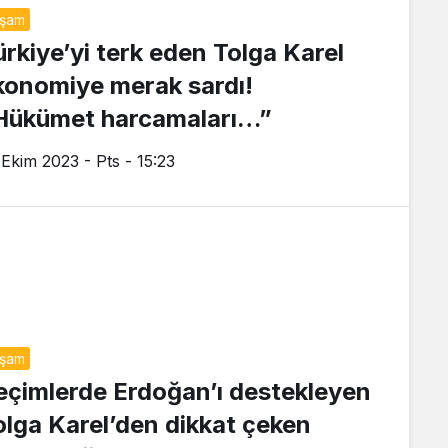
aşam
ürkiye’yi terk eden Tolga Karel
konomiye merak sardı!
Hükümet harcamaları…”
 Ekim 2023 - Pts - 15:23
aşam
eçimlerde Erdoğan’ı destekleyen
olga Karel’den dikkat çeken