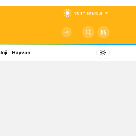
30.1 °
Istanbul
oji
Hayvan
Mod
değiştir
Gündüz Modu
Gündüz modunu seçin.
Gece Modu
Gece modunu seçin.