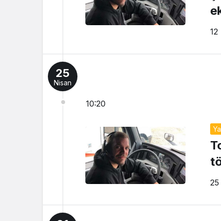
e
12
25
Nisan
10:20
Y
T
t
25