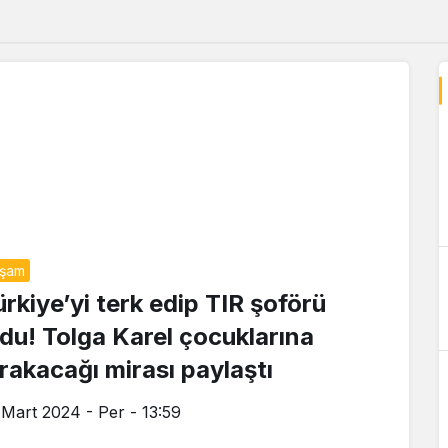
aşam
ürkiye’yi terk edip TIR şoförü
ldu! Tolga Karel çocuklarına
ırakacağı mirası paylaştı
 Mart 2024 - Per - 13:59