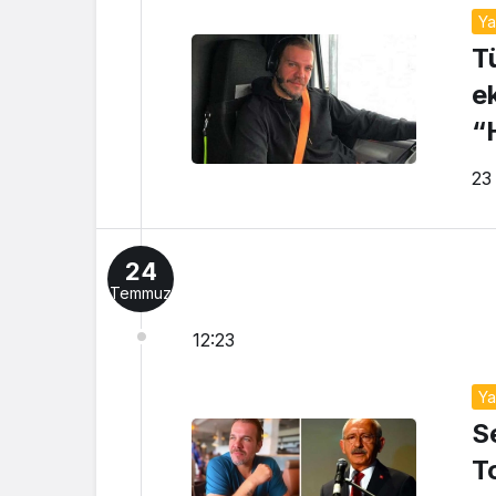
Y
T
e
“
23
24
Temmuz
12:23
Y
S
T