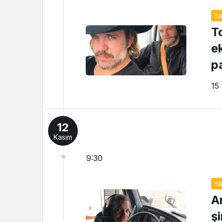
Y
To
e
p
15
12
Kasım
9:30
Y
A
ş