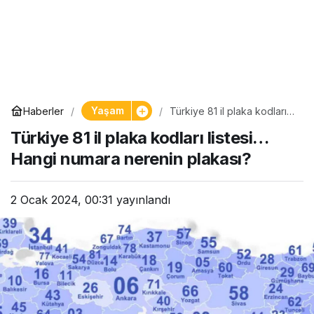
Yaşam
Haberler
Türkiye 81 il plaka kodları
listesi… Hangi numara
Türkiye 81 il plaka kodları listesi…
nerenin plakası?
Hangi numara nerenin plakası?
2 Ocak 2024, 00:31
yayınlandı