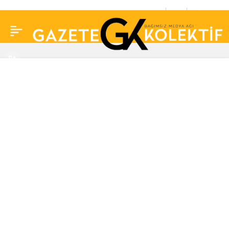
Mustafa Sandal kayıtsız
0
Paylaş
kalamadı: ‘Hilafet
bayrağı açmak ciddi bir
suç’