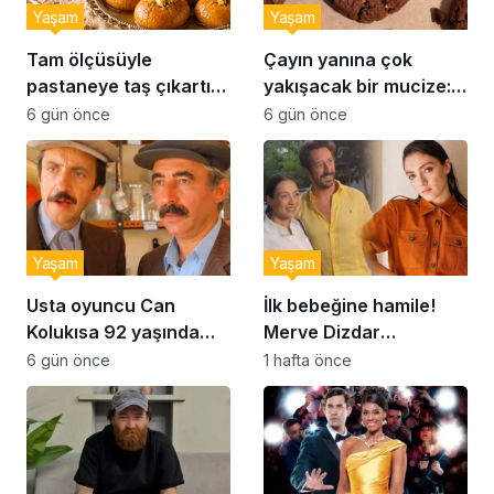
Yaşam
Yaşam
Tam ölçüsüyle
Çayın yanına çok
pastaneye taş çıkartır:
yakışacak bir mucize:
Şekerpare tarifi
Brownie tadında ıslak
6 gün önce
6 gün önce
kurabiye tarifi…
Yaşam
Yaşam
Usta oyuncu Can
İlk bebeğine hamile!
Kolukısa 92 yaşında
Merve Dizdar
hayatını kaybetti
sessizliğini bozdu: ‘İsim
6 gün önce
1 hafta önce
bulmak çok zor’