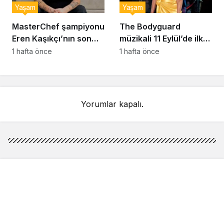
Yaşam
Yaşam
MasterChef şampiyonu
The Bodyguard
Eren Kaşıkçı’nın son
müzikali 11 Eylül’de ilk
anlarındaki kahreden
kez Türkiye’de
1 hafta önce
1 hafta önce
detay ortaya çıktı
sahnelenecek
Yorumlar kapalı.