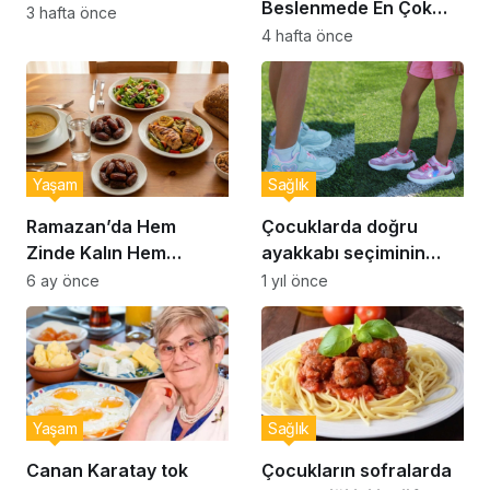
Beslenmede En Çok
önlenebilir’ uyarısı
3 hafta önce
Yapılan 10 Hata
4 hafta önce
Yaşam
Sağlık
Ramazan’da Hem
Çocuklarda doğru
Zinde Kalın Hem
ayakkabı seçiminin
Susamayın: İftar ve
önemi… Uzmanlar
6 ay önce
1 yıl önce
Sahur İçin Altın Kurallar
uyardı: Doğru ayakkabı
seçimi nasıl yapılır?
Yaşam
Sağlık
Canan Karatay tok
Çocukların sofralarda