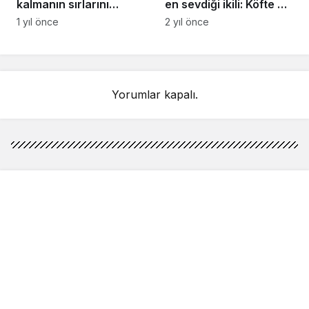
kalmanın sırlarını
en sevdiği ikili: Köfte ve
açıkladı: Sahurda
makarna
1 yıl önce
2 yıl önce
bunları yiyen 12 saat
acıkmıyor
Yorumlar kapalı.