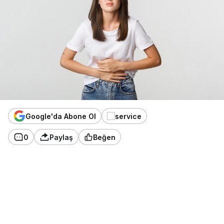
Google'da Abone Ol
0
Paylaş
Beğen