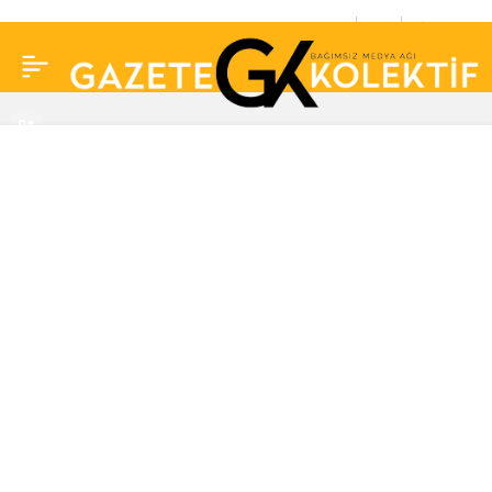
Canan Karatay mucizeyi
0
Paylaş
açıkladı! Bağışıklık
sisteminiz taş gibi
olacak…