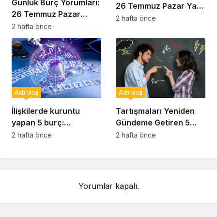
Günlük Burç Yorumları:
26 Temmuz Pazar Yay
26 Temmuz Pazar
Burcu Analizi
2 hafta önce
Oğlak Burcu Analizi
2 hafta önce
Astroloji
Astroloji
İlişkilerde kuruntu
Tartışmaları Yeniden
yapan 5 burç:
Gündeme Getiren 5
Saatlerce düşünme
Burç
2 hafta önce
2 hafta önce
eğilimi
Yorumlar kapalı.