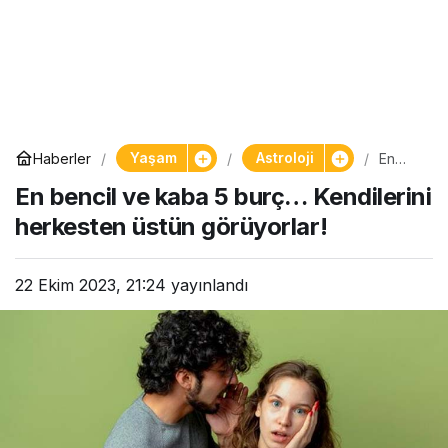
Yaşam
Astroloji
Haberler
En
bencil
En bencil ve kaba 5 burç… Kendilerini
ve
kaba
herkesten üstün görüyorlar!
5
burç…
Kendil
erini
22 Ekim 2023, 21:24
yayınlandı
herke
sten
üstün
görüy
orlar!