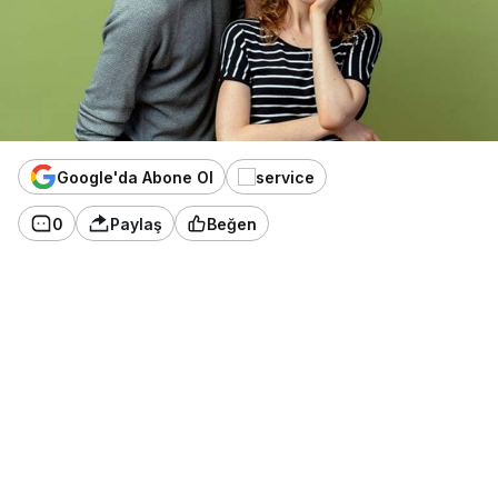
Google'da Abone Ol
0
Paylaş
Beğen