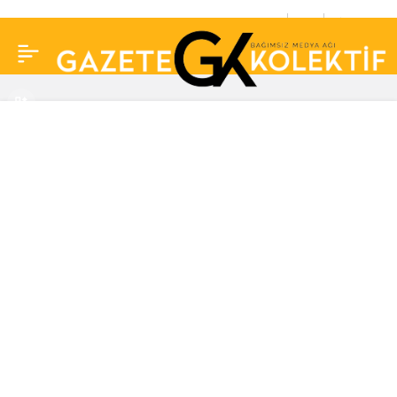
23 Ekim Günlük Burç
0
Paylaş
Yorumları… Koç, Boğa,
İkizler, Yengeç, Aslan,
Başak, Terazi, Akrep,
Yay, Oğlak, Kova, Balık