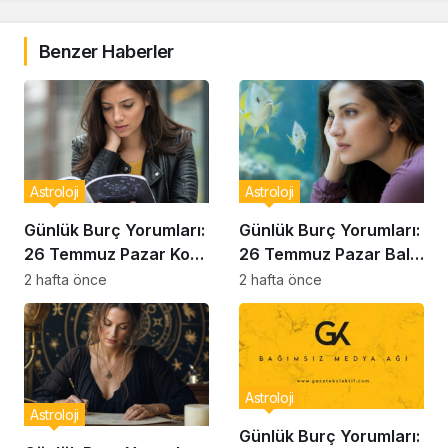
Benzer Haberler
Astroloji
Astroloji
Günlük Burç Yorumları:
Günlük Burç Yorumları:
26 Temmuz Pazar Kova
26 Temmuz Pazar Balık
Burcu Analizi
Burcu Analizi
2 hafta önce
2 hafta önce
Astroloji
Astroloji
Günlük Burç Yorumları: